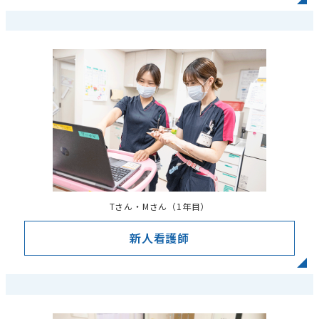
リ
ン
ク
Tさん・Mさん（1年目）
新人看護師
リ
ン