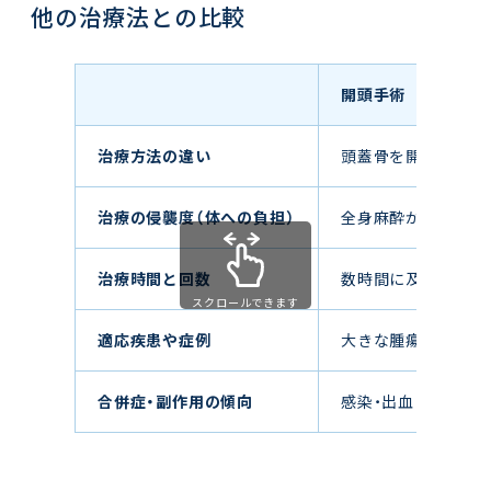
他の治療法との比較
開頭手術
治療方法の違い
頭蓋骨を開けて病変
治療の侵襲度（体への負担）
全身麻酔が必要、入
治療時間と回数
数時間に及ぶ手術、
スクロールできます
適応疾患や症例
大きな腫瘍、脳表面
合併症・副作用の傾向
感染・出血・麻痺な