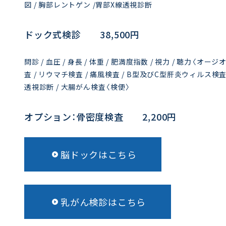
図 / 胸部レントゲン /胃部X線透視診断
ドック式検診 38,500円
問診 / 血圧 / 身長 / 体重 / 肥満度指数 / 視力 / 聴力〈オ
査 / リウマチ検査 / 痛風検査 / B型及びC型肝炎ウィルス検査
透視診断 / 大腸がん検査〈検便〉
オプション：骨密度検査 2,20
脳ドックはこちら
乳がん検診はこちら