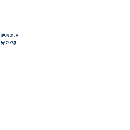
能・膵機能検
 胃部X線