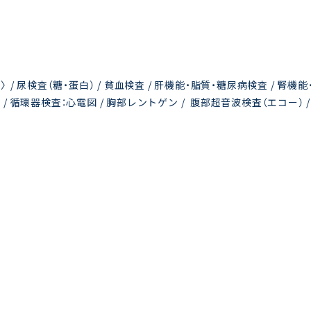
ージオ〉 / 尿検査（糖・蛋白） / 貧血検査 / 肝機能・脂質・糖尿病検査 / 腎機
 / 循環器検査：心電図 / 胸部レントゲン / 腹部超音波検査（エコー） /
0円